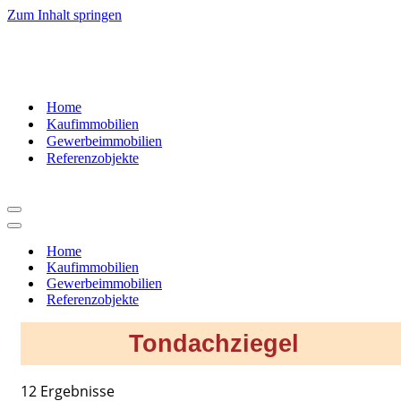
Zum Inhalt springen
07181
– 9937520
Home
Kaufimmobilien
Gewerbeimmobilien
Referenzobjekte
Navigationsmenü
Navigationsmenü
Home
Kaufimmobilien
Gewerbeimmobilien
Referenzobjekte
Tondachziegel
12 Ergebnisse