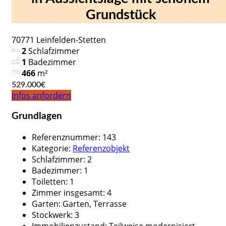
Grundstück
70771 Leinfelden-Stetten
2
Schlafzimmer
1
Badezimmer
466
m²
529.000€
Infos anfordern
Grundlagen
Referenznummer
:
143
Kategorie
:
Referenzobjekt
Schlafzimmer
:
2
Badezimmer
:
1
Toiletten
:
1
Zimmer insgesamt
:
4
Garten
:
Garten, Terrasse
Stockwerk
:
3
Immobilienzustand
:
Teilweise modernisiert