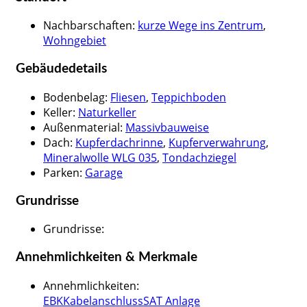
Nachbarschaften
:
kurze Wege ins Zentrum
,
Wohngebiet
Gebäudedetails
Bodenbelag
:
Fliesen
,
Teppichboden
Keller
:
Naturkeller
Außenmaterial
:
Massivbauweise
Dach
:
Kupferdachrinne
,
Kupferverwahrung
,
Mineralwolle WLG 035
,
Tondachziegel
Parken
:
Garage
Grundrisse
Grundrisse
:
Annehmlichkeiten & Merkmale
Annehmlichkeiten
:
EBK
Kabelanschluss
SAT Anlage