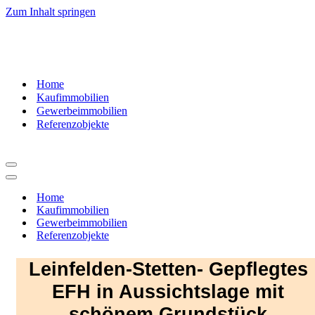
Zum Inhalt springen
07181
– 9937520
Home
Kaufimmobilien
Gewerbeimmobilien
Referenzobjekte
Navigationsmenü
Navigationsmenü
Home
Kaufimmobilien
Gewerbeimmobilien
Referenzobjekte
Leinfelden-Stetten- Gepflegtes
EFH in Aussichtslage mit
schönem Grundstück