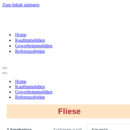
Zum Inhalt springen
07181
– 9937520
Home
Kaufimmobilien
Gewerbeimmobilien
Referenzobjekte
Navigationsmenü
Navigationsmenü
Home
Kaufimmobilien
Gewerbeimmobilien
Referenzobjekte
Fliese
3 Ergebnisse
Sortieren nach