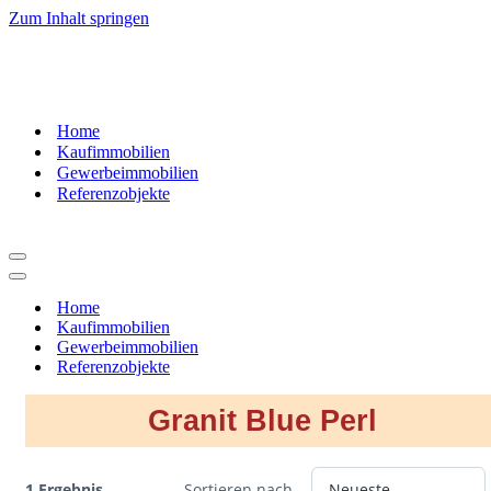
Zum Inhalt springen
07181
– 9937520
Home
Kaufimmobilien
Gewerbeimmobilien
Referenzobjekte
Navigationsmenü
Navigationsmenü
Home
Kaufimmobilien
Gewerbeimmobilien
Referenzobjekte
Granit Blue Perl
1 Ergebnis
Sortieren nach