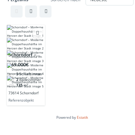
Schorndorf –
Moderne
369.000€
Doppelhaushälfte
3
Schlafzimmer
im Herzen der
2
Badezimmer
Stadt
135
m²
73614 Schorndorf
Referenzobjekt
Powered by
Estatik