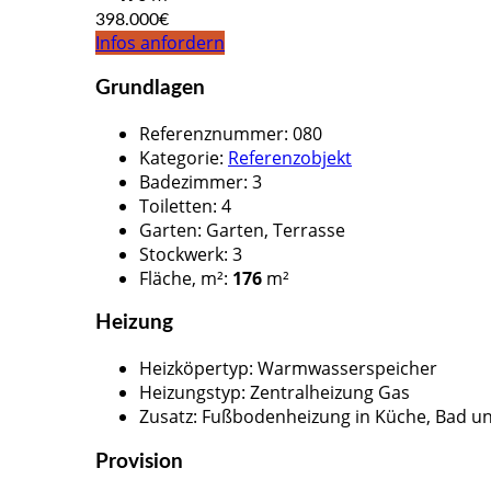
398.000€
Infos anfordern
Grundlagen
Referenznummer
:
080
Kategorie
:
Referenzobjekt
Badezimmer
:
3
Toiletten
:
4
Garten
:
Garten, Terrasse
Stockwerk
:
3
Fläche, m²
:
176
m²
Heizung
Heizköpertyp
:
Warmwasserspeicher
Heizungstyp
:
Zentralheizung Gas
Zusatz
:
Fußbodenheizung in Küche, Bad u
Provision