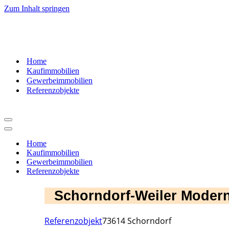
Zum Inhalt springen
07181
– 9937520
Home
Kaufimmobilien
Gewerbeimmobilien
Referenzobjekte
Navigationsmenü
Navigationsmenü
Home
Kaufimmobilien
Gewerbeimmobilien
Referenzobjekte
Schorndorf-Weiler Moder
Referenzobjekt
73614 Schorndorf