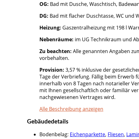
OG:
Bad mit Dusche, Waschtisch, Badewa
DG:
Bad mit flacher Duschtasse, WC und W
Heizung:
Gaszentralheizung mit 198 l Wa
Nebenräume:
im UG Technikraum und Abs
Zu beachten:
Alle genannten Angaben zum
vorbehalten.
Provision:
3,57 % inklusive der gesetzlich
Tage der Verbriefung. Fällig beim Erwerb 
innerhalb von 8 Tagen nach notarieller Ve
mit Ihnen gesellschaftlich oder familiär v
nachgewiesenen Vertrages wird.
Alle Beschreibung anzeigen
Gebäudedetails
Bodenbelag
:
Eichenparkette
,
Fliesen
,
Lami