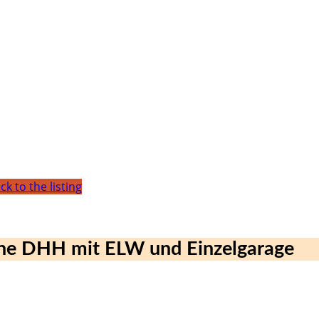
ck to the listing
ne DHH mit ELW und Einzelgarage