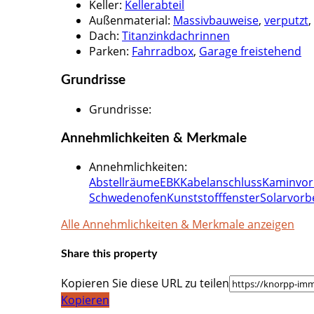
Keller
:
Kellerabteil
Außenmaterial
:
Massivbauweise
,
verputzt
,
Dach
:
Titanzinkdachrinnen
Parken
:
Fahrradbox
,
Garage freistehend
Grundrisse
Grundrisse
:
Annehmlichkeiten & Merkmale
Annehmlichkeiten
:
Abstellräume
EBK
Kabelanschluss
Kaminvor
Schwedenofen
Kunststofffenster
Solarvorb
Alle Annehmlichkeiten & Merkmale anzeigen
Share this property
Kopieren Sie diese URL zu teilen
Kopieren