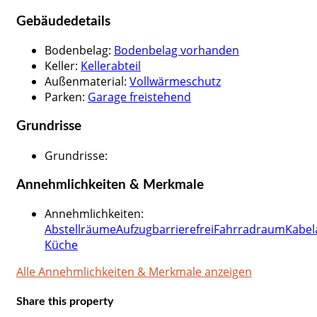
Gebäudedetails
Bodenbelag
:
Bodenbelag vorhanden
Keller
:
Kellerabteil
Außenmaterial
:
Vollwärmeschutz
Parken
:
Garage freistehend
Grundrisse
Grundrisse
:
Annehmlichkeiten & Merkmale
Annehmlichkeiten
:
Abstellräume
Aufzug
barrierefrei
Fahrradraum
Kabel
Küche
Alle Annehmlichkeiten & Merkmale anzeigen
Share this property