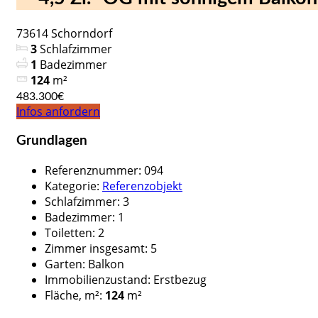
73614 Schorndorf
3
Schlafzimmer
1
Badezimmer
124
m²
483.300€
Infos anfordern
Grundlagen
Referenznummer
:
094
Kategorie
:
Referenzobjekt
Schlafzimmer
:
3
Badezimmer
:
1
Toiletten
:
2
Zimmer insgesamt
:
5
Garten
:
Balkon
Immobilienzustand
:
Erstbezug
Fläche, m²
:
124
m²